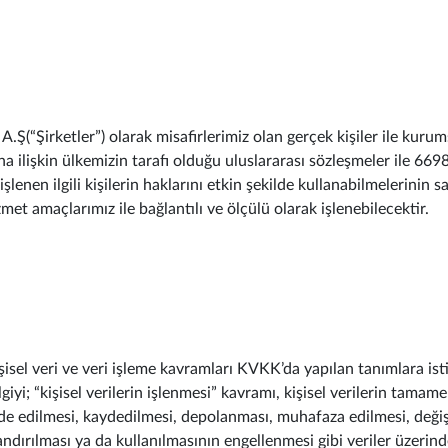
(“Şirketler”) olarak misafirlerimiz olan gerçek kişiler ile kurumsa
na ilişkin ülkemizin tarafı olduğu uluslararası sözleşmeler ile 6
lenen ilgili kişilerin haklarını etkin şekilde kullanabilmelerinin s
met amaçlarımız ile bağlantılı ve ölçülü olarak işlenebilecektir.
kişisel veri ve veri işleme kavramları KVKK’da yapılan tanımlara is
 bilgiyi; “kişisel verilerin işlenmesi” kavramı, kişisel verilerin ta
de edilmesi, kaydedilmesi, depolanması, muhafaza edilmesi, değiş
landırılması ya da kullanılmasının engellenmesi gibi veriler üzerinde 