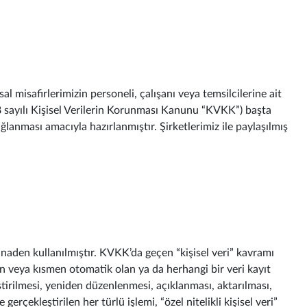
l misafirlerimizin personeli, çalışanı veya temsilcilerine ait
698 sayılı Kişisel Verilerin Korunması Kanunu “KVKK”) başta
ağlanması amacıyla hazırlanmıştır. Şirketlerimiz ile paylaşılmış
tinaden kullanılmıştır. KVKK’da geçen “kişisel veri” kavramı
mamen veya kısmen otomatik olan ya da herhangi bir veri kayıt
tirilmesi, yeniden düzenlenmesi, açıklanması, aktarılması,
gerçekleştirilen her türlü işlemi, “özel nitelikli kişisel veri”