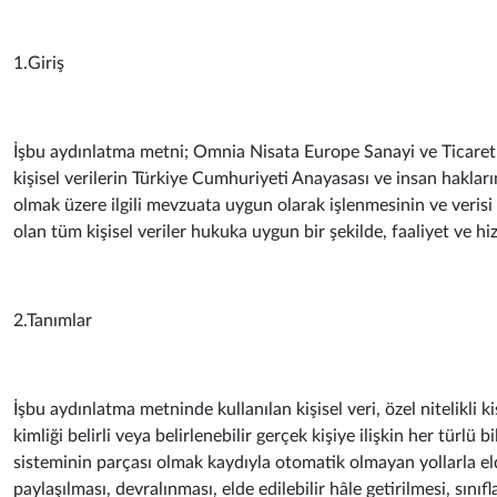
1.Giriş
İşbu aydınlatma metni; Omnia Nisata Europe Sanayi ve Ticaret A.Ş
kişisel verilerin Türkiye Cumhuriyeti Anayasası ve insan hakları
olmak üzere ilgili mevzuata uygun olarak işlenmesinin ve verisi iş
olan tüm kişisel veriler hukuka uygun bir şekilde, faaliyet ve hiz
2.Tanımlar
İşbu aydınlatma metninde kullanılan kişisel veri, özel nitelikli 
kimliği belirli veya belirlenebilir gerçek kişiye ilişkin her türlü
sisteminin parçası olmak kaydıyla otomatik olmayan yollarla el
paylaşılması, devralınması, elde edilebilir hâle getirilmesi, sınıf