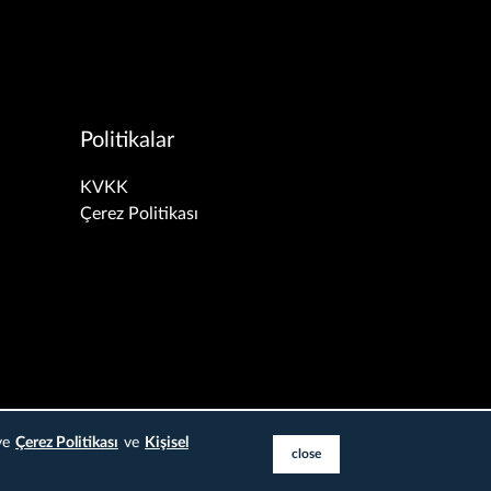
Politikalar
KVKK
Çerez Politikası
iye
Çerez Politikası
ve
Kişisel
close