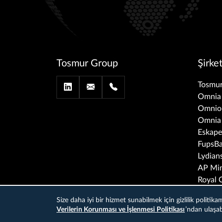
Tosmur Group
Şirke
Tosmur
Omnia 
Omnio
Omnia
Eskape
FupsBa
Lydian
AP Min
Royal 
Royal 
Size daha iyi bir hizmet sunabilmek için gizlilik politi
Imagin
Verilerin Korunması ve İşlenmesi Politikası
’ndan ulaşabi