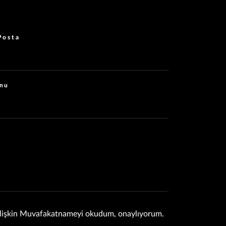
Posta
nu
İlişkin Muvafakatnameyi okudum, onaylıyorum.