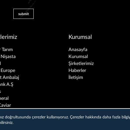
submit
tlerimiz
Kurumsal
 Tarım
Anasayfa
Nişasta
Kurumsal
l
Şirketlerimiz
 Europe
Haberler
t Ambalaj
İletişim
nk A.Ş
s
eral
Caviar
Md Estetik
kamız doğrultusunda çerezler kullanıyoruz. Çerezler hakkında daha fazla bilg
ite Studios
lirsiniz.